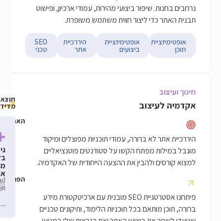
שיפור ביצועי מהירות, עמודי ארכיון, ופישוט
י ליצור חווית משתמש משופרת.
ת
אופטימיזציית
היררכיית
SEO
ביצועים
אתר
טכני
תוצאות
צוב
מדידות
האתגר
+300%
+100%
+100%
א ברורה, עמודי תוכניות מפוצלים ומיקוד
גידול
שיפור
שיפור
 מפתח הקשו על סטודנטים פוטנציאליים
בדירוגי
בלידים
בתנועה
ולהבין את ההצעה הייחודית של האקדמיה.
ביטויים
אורגנית
מתנועה
12
תוצאות
אורגנית
בטופ
Lead
חודשים
הפתרון
Generation
3
של
פיתחנו אסטרטגיית SEO מובנית עם ארכיטקטורת מידע
גוגל
תאם בכל תוכניות הלימוד, ותיקונים טכניים
ת ביצועי האתר ואת הנראות שלו במנועי