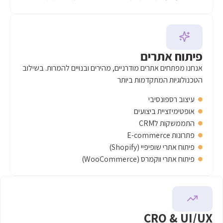
רים
רים מודרניים, מהירים ובנויים להמרות. בשילוב
תקדמות ביותר
יבי
ביצועים
C
 (Shopify)
WooCommerc)
CR