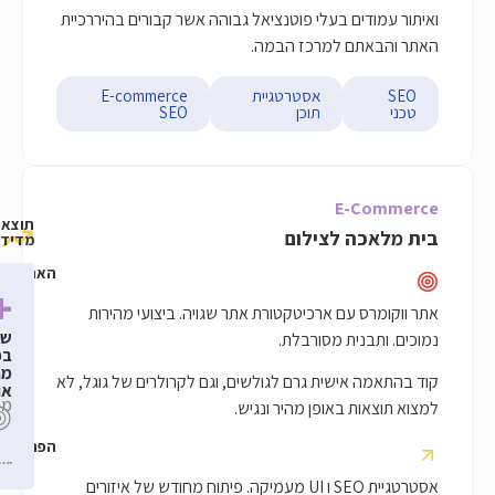
 בעלי פוטנציאל גבוהה אשר קבורים בהיררכיית
 למרכז הבמה.
אסטרטגיית
E-commerce
תוכן
SEO
E
תוצאות
לצילום
מדידות
האתגר
2000%
300%
+70%
ם ארכיטקטורת אתר שגויה. ביצועי מהירות
שיפור
שיפור
שיפור
ת מסורבלת.
בדירוגי
במכירות
בטראפיק
ביטויים
האורגני
מתנועה
שית גרם לגולשים, וגם לקרולרים של גוגל, לא
12
תוצאות
אורגנית
בטופ
מכירות
חודשים
באופן מהיר ונגיש.
3
של
הפתרון
גוגל
אסטרטגיית SEO ו UI מעמיקה. פיתוח מחודש של איזורים