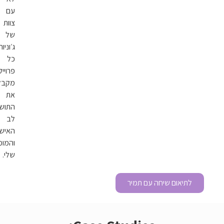
עם
צוות
של
ג׳וניורים.
כל
פרוייקט
מקבל
את
התושמת
לב
האישית
והמומיות
שלי.
ה עם תמיר