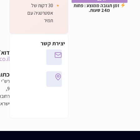
30 דקות של
ממוצע : פחות
אסטרטגיה עם
תמיר
יצירת קשר
דוא״ל
info@netreach.co.il
כתובת
רש״י
9,
רחובות,
ישראל