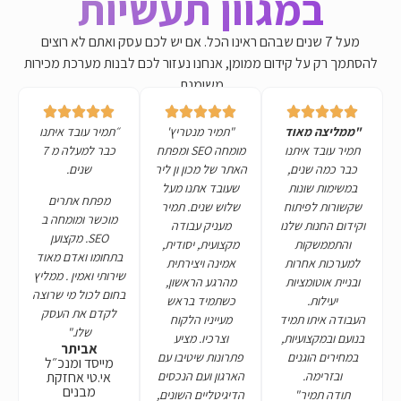
וון תעשיות
ים שבהם ראינו הכל. אם יש לכם עסק ואתם לא רוצים
ום ממומן, אנחנו נעזור לכם לבנות מערכת מכירות
משומנת.
"תמיר מנטריץ'
״תמיר עובד איתנו
מומחה SEO ומפתח
כבר למעלה מ 7
האתר של מכון ון ליר
שנים.
שעובד אתנו מעל
מפתח אתרים
שלוש שנים. תמיר
מוכשר ומומחה ב
מעניק עבודה
SEO. מקצוען
מקצועית, יסודית,
בתחומו ואדם מאוד
אמינה ויצירתית
שירותי ואמין . ממליץ
מהרגע הראשון,
בחום לכול מי שרוצה
כשתמיד בראש
לקדם את העסק
מעייניו הלקוח
שלו."
וצרכיו. מציע
אביתר
פתרונות שיטיבו עם
מייסד ומנכ״ל
הארגון ועם הנכסים
אי.טי אחזקת
מבנים
הדיגיטליים השונים,