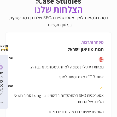
Case Studies:
הצלחות שלנו
כמה דוגמאות לאיך אסטרטגיית הSEO שלנו קידמה עסקית
במגוון תעשיות.
תוצאות
ן ישראל
מדידות
האתגר
200%
+200%
+150%
ית נמוכה למרות סמכות אתר גבוהה.
שיפור
שיפור
שיפור
בדירוגי
במכירות
בטראפיק
ביטויים
האורגני
מתנועה
3
תוצאות
אורגנית
הפתרון
בטופ
מכירות
חודשים
3
אסטרטגיות SEO המתמקדות בביטויי Long Tail סביב נושאי
של
גוגל
ות.
ם ברמה רוחבית באתר.