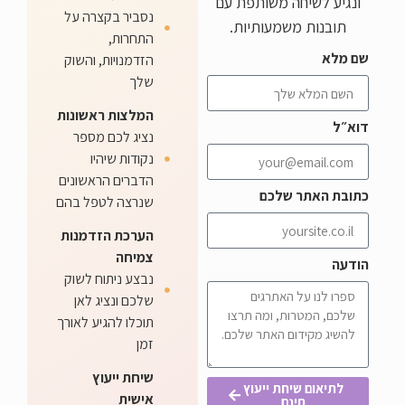
 משותפת עם
נסביר בקצרה על
מעותיות.
התחרות,
הזדמנויות, והשוק
שלך
המלצות ראשונות
נציג לכם מספר
נקודות שיהיו
הדברים הראשונים
לכם
שנרצה לטפל בהם
הערכת הזדמנות
צמיחה
נבצע ניתוח לשוק
שלכם ונציג לאן
תוכלו להגיע לאורך
זמן
שיחת ייעוץ
ת ייעוץ
אישית